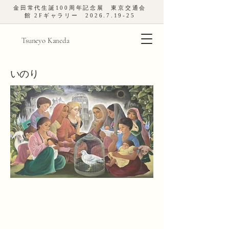
金田常代生誕
100
周年記念展 東京交通会
館
2
Fギャラリー
2026.7.19-25
Tsuneyo Kaneda
​いのり